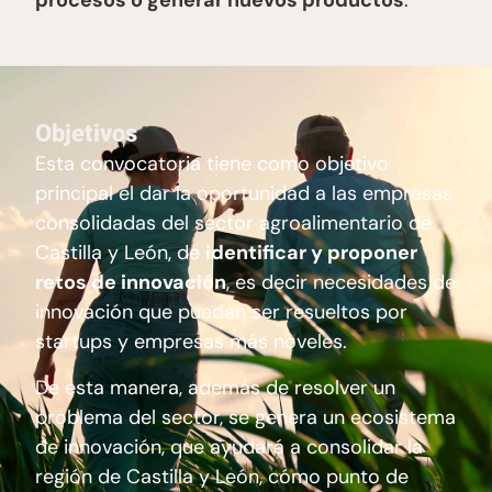
Objetivos
Esta convocatoria tiene como objetivo
principal el dar la oportunidad a las empresas
consolidadas del sector agroalimentario de
Castilla y León, de
identificar y proponer
retos de innovación
, es decir necesidades de
innovación que puedan ser resueltos por
startups y empresas más noveles.
De esta manera, además de resolver un
problema del sector, se genera un ecosistema
de innovación, que ayudará a consolidar la
región de Castilla y León, cómo punto de